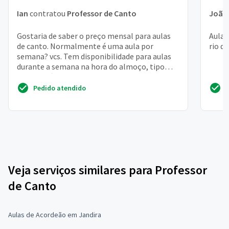
Ian
contratou
Professor de Canto
João 
Gostaria de saber o preço mensal para aulas
Aula 
de canto. Normalmente é uma aula por
rio de
semana? vcs. Tem disponibilidade para aulas
durante a semana na hora do almoço, tipo
13:00? e sábado de ma...
Pedido atendido
Veja serviços similares para Professor
de Canto
Aulas de Acordeão em Jandira