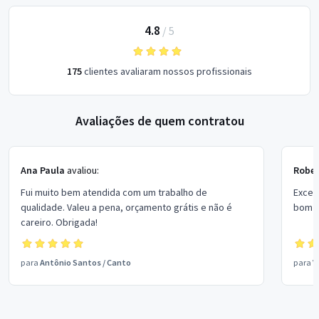
4.8
/
5
175
clientes avaliaram nossos profissionais
Avaliações de quem contratou
Ana Paula
avaliou:
Rober
Fui muito bem atendida com um trabalho de
Excel
qualidade. Valeu a pena, orçamento grátis e não é
bom p
careiro. Obrigada!
para
Antônio Santos
/
Canto
para
V