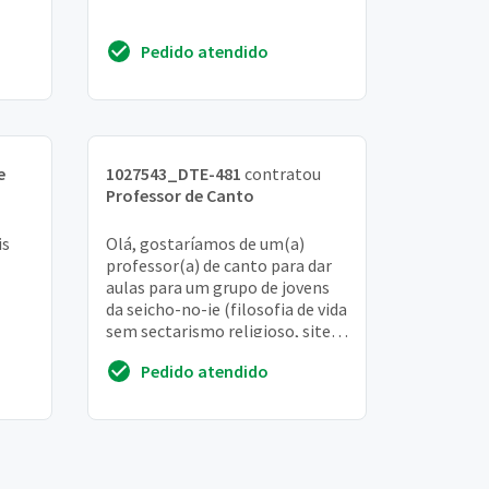
Pedido atendido
e
1027543_DTE-481
contratou
Professor de Canto
is
Olá, gostaríamos de um(a)
professor(a) de canto para dar
aulas para um grupo de jovens
da seicho-no-ie (filosofia de vida
sem sectarismo religioso, site
www. Sni. Org. Br). Caso tenha
Pedido atendido
int...