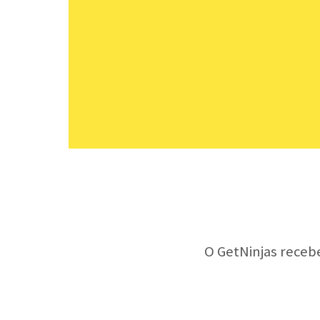
O GetNinjas receb