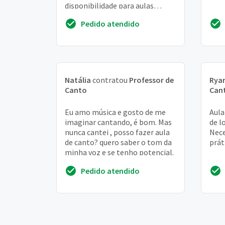
disponibilidade para aulas
durante a semana na hora do
Pedido atendido
almoço, tipo 13:00? e sábado de
ma...
Natália
contratou
Professor de
Rya
Canto
Can
Eu amo música e gosto de me
Aula
imaginar cantando, é bom. Mas
de l
nunca cantei , posso fazer aula
Nece
de canto? quero saber o tom da
prát
minha voz e se tenho potencial.
Pedido atendido