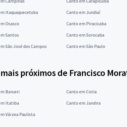
em Campinas
Canto em Carapicuíba
em Itaquaquecetuba
Canto em Jundiaí
em Osasco
Canto em Piracicaba
em Santos
Canto em Sorocaba
em São José dos Campos
Canto em São Paulo
 mais próximos de Francisco Mora
em Barueri
Canto em Cotia
em Itatiba
Canto em Jandira
em Várzea Paulista