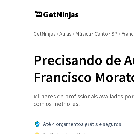
GetNinjas
Aulas
Música
Canto
SP
Franc
›
›
›
›
›
Precisando de A
Francisco Morat
Milhares de profissionais avaliados po
com os melhores.
Até 4 orçamentos grátis e seguros