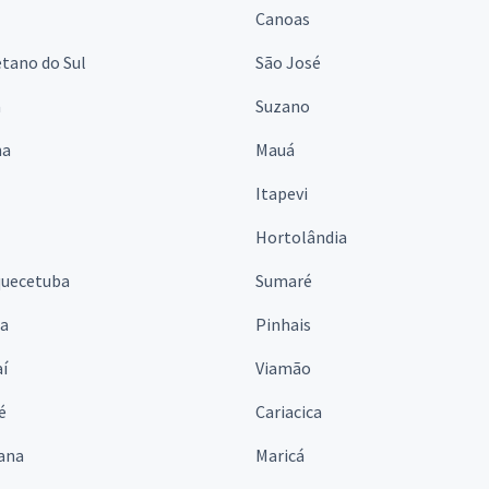
Canoas
tano do Sul
São José
á
Suzano
na
Mauá
Itapevi
Hortolândia
quecetuba
Sumaré
na
Pinhais
í
Viamão
é
Cariacica
ana
Maricá