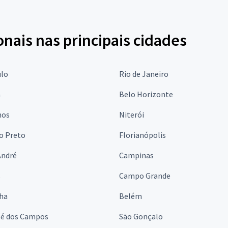
onais nas principais cidades
ulo
Rio de Janeiro
a
Belo Horizonte
hos
Niterói
o Preto
Florianópolis
André
Campinas
s
Campo Grande
lha
Belém
sé dos Campos
São Gonçalo