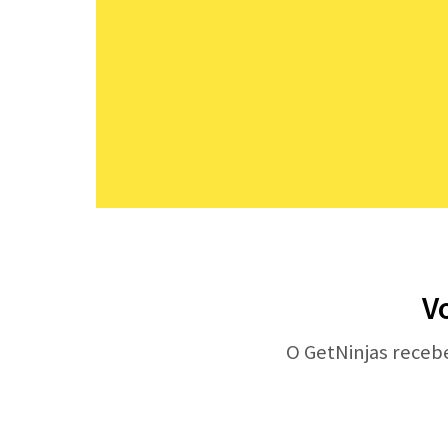
V
O GetNinjas receb