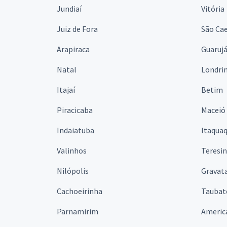
Jundiaí
Vitória
Juiz de Fora
São Cae
Arapiraca
Guaruj
Natal
Londri
Itajaí
Betim
Piracicaba
Maceió
Indaiatuba
Itaqua
Valinhos
Teresi
Nilópolis
Gravata
Cachoeirinha
Taubat
Parnamirim
Americ