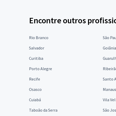
Encontre outros profissi
Rio Branco
São Pa
Salvador
Goiâni
Curitiba
Guarul
Porto Alegre
Ribeirã
Recife
Santo 
Osasco
Manau
Cuiabá
Vila Ve
Taboão da Serra
São Jo