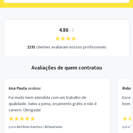
4.86
/
5
2191
clientes avaliaram nossos profissionais
Avaliações de quem contratou
Ana Paula
avaliou:
Rober
Fui muito bem atendida com um trabalho de
Excel
qualidade. Valeu a pena, orçamento grátis e não é
bom p
careiro. Obrigada!
para
Antônio Santos
/
Alfaiataria
para
V