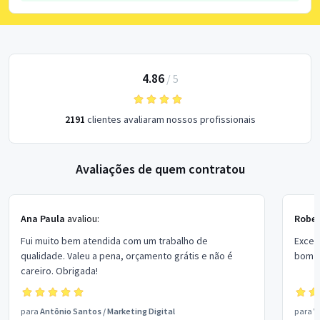
4.86
/
5
2191
clientes avaliaram nossos profissionais
Avaliações de quem contratou
Ana Paula
avaliou:
Rober
Fui muito bem atendida com um trabalho de
Excel
qualidade. Valeu a pena, orçamento grátis e não é
bom p
careiro. Obrigada!
para
Antônio Santos
/
Marketing Digital
para
V