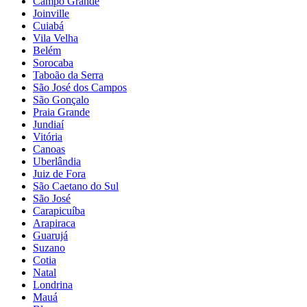
Campo Grande
Joinville
Cuiabá
Vila Velha
Belém
Sorocaba
Taboão da Serra
São José dos Campos
São Gonçalo
Praia Grande
Jundiaí
Vitória
Canoas
Uberlândia
Juiz de Fora
São Caetano do Sul
São José
Carapicuíba
Arapiraca
Guarujá
Suzano
Cotia
Natal
Londrina
Mauá