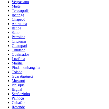
Vespasiano
Magé
Teresópolis
Ipatinga
Chapecó
Araruama
Itatiba
Salto
Petrolina
Criciúma
Guarapari
Trindade
Queimados
Luziânia
Marília
Pindamonhangaba
Toledo
Guaratinguetá
Mossoró
Brusque
Itaguaí
Sertãozinho
Palhoça
Cubatão
Resende