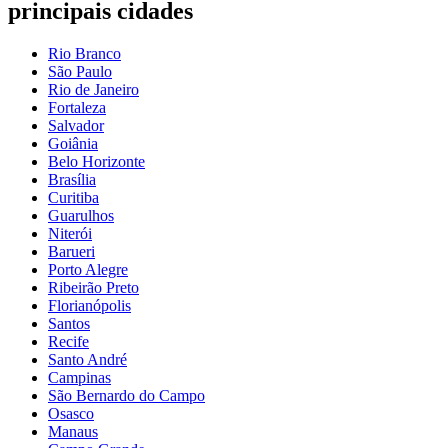
principais cidades
Rio Branco
São Paulo
Rio de Janeiro
Fortaleza
Salvador
Goiânia
Belo Horizonte
Brasília
Curitiba
Guarulhos
Niterói
Barueri
Porto Alegre
Ribeirão Preto
Florianópolis
Santos
Recife
Santo André
Campinas
São Bernardo do Campo
Osasco
Manaus