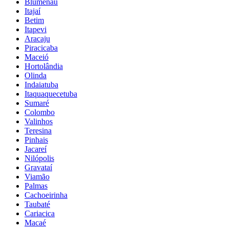
Blumenau
Itajaí
Betim
Itapevi
Aracaju
Piracicaba
Maceió
Hortolândia
Olinda
Indaiatuba
Itaquaquecetuba
Sumaré
Colombo
Valinhos
Teresina
Pinhais
Jacareí
Nilópolis
Gravataí
Viamão
Palmas
Cachoeirinha
Taubaté
Cariacica
Macaé