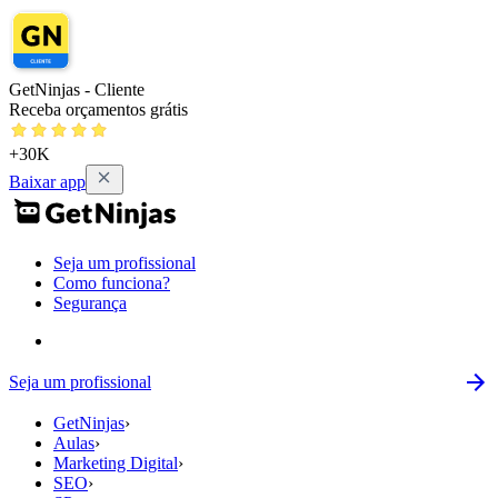
GetNinjas - Cliente
Receba orçamentos grátis
+30K
Baixar app
Seja um profissional
Como funciona?
Segurança
Seja um profissional
GetNinjas
›
Aulas
›
Marketing Digital
›
SEO
›