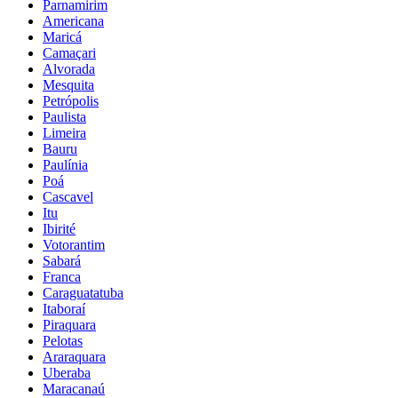
Parnamirim
Americana
Maricá
Camaçari
Alvorada
Mesquita
Petrópolis
Paulista
Limeira
Bauru
Paulínia
Poá
Cascavel
Itu
Ibirité
Votorantim
Sabará
Franca
Caraguatatuba
Itaboraí
Piraquara
Pelotas
Araraquara
Uberaba
Maracanaú