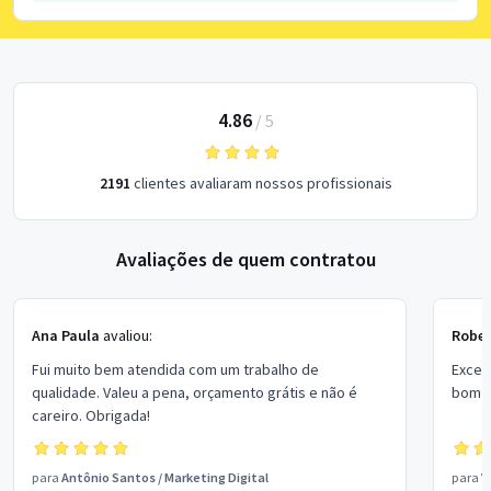
4.86
/
5
2191
clientes avaliaram nossos profissionais
Avaliações de quem contratou
Ana Paula
avaliou:
Rober
Fui muito bem atendida com um trabalho de
Excel
qualidade. Valeu a pena, orçamento grátis e não é
bom p
careiro. Obrigada!
para
Antônio Santos
/
Marketing Digital
para
V