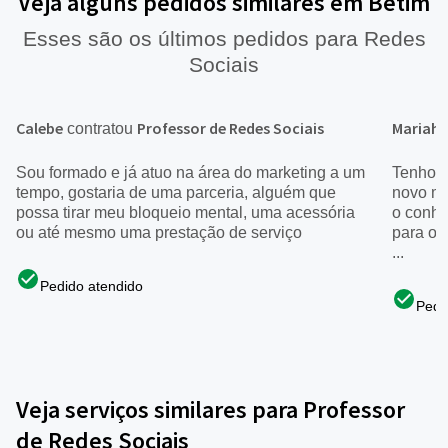
Veja alguns pedidos similares em Betim
Esses são os últimos pedidos para Redes
Sociais
Calebe
Professor de Redes Sociais
Mariah
contratou
Sou formado e já atuo na área do marketing a um
Tenho u
tempo, gostaria de uma parceria, alguém que
novo me
possa tirar meu bloqueio mental, uma acessória
o conhe
ou até mesmo uma prestação de serviço
para ou
...
Pedido atendido
Pedi
Veja serviços similares para Professor
de Redes Sociais