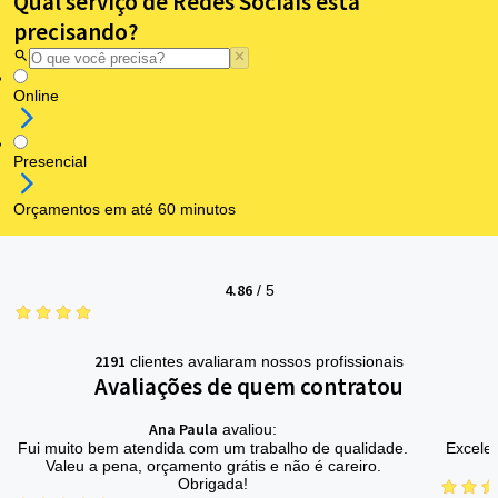
Qual serviço de Redes Sociais está
precisando?
Online
Presencial
Orçamentos em até 60 minutos
4.86
/
5
2191
clientes avaliaram nossos profissionais
Avaliações de quem contratou
Ana Paula
avaliou:
Fui muito bem atendida com um trabalho de qualidade.
Excelen
Valeu a pena, orçamento grátis e não é careiro.
Obrigada!