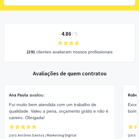
4.86
/
5
2191
clientes avaliaram nossos profissionais
Avaliações de quem contratou
Ana Paula
Rober
avaliou:
Fui muito bem atendida com um trabalho de
Excel
qualidade. Valeu a pena, orçamento grátis e não é
bom 
careiro. Obrigada!
Antônio Santos
/
Marketing Digital
V
para
para