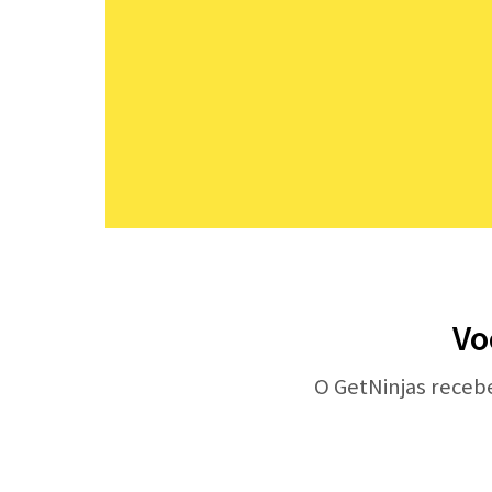
Vo
O GetNinjas receb