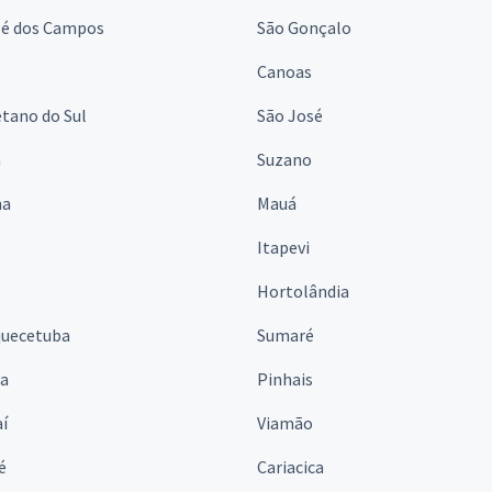
sé dos Campos
São Gonçalo
Canoas
tano do Sul
São José
á
Suzano
na
Mauá
Itapevi
Hortolândia
quecetuba
Sumaré
na
Pinhais
í
Viamão
é
Cariacica