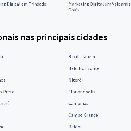
ng Digital em Trindade
Marketing Digital em Valparaís
Goiás
onais nas principais cidades
ulo
Rio de Janeiro
a
Belo Horizonte
hos
Niterói
o Preto
Florianópolis
André
Campinas
s
Campo Grande
lha
Belém