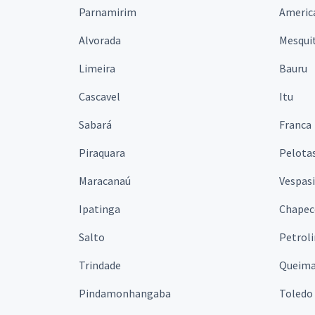
Parnamirim
Americ
Alvorada
Mesqui
Limeira
Bauru
Cascavel
Itu
Sabará
Franca
Piraquara
Pelota
Maracanaú
Vespas
Ipatinga
Chapec
Salto
Petrol
Trindade
Queim
Pindamonhangaba
Toledo