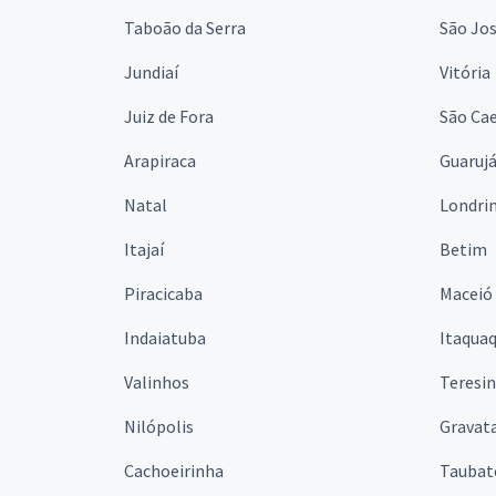
Taboão da Serra
São Jo
Jundiaí
Vitória
Juiz de Fora
São Cae
Arapiraca
Guaruj
Natal
Londri
Itajaí
Betim
Piracicaba
Maceió
Indaiatuba
Itaqua
Valinhos
Teresi
Nilópolis
Gravata
Cachoeirinha
Taubat