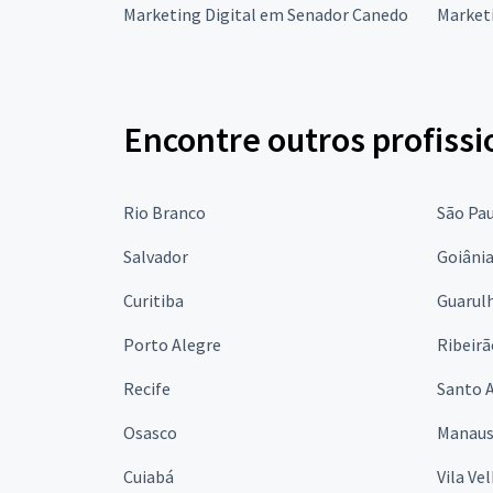
Marketing Digital em Senador Canedo
Marketi
Encontre outros profissi
Rio Branco
São Pa
Salvador
Goiâni
Curitiba
Guarul
Porto Alegre
Ribeirã
Recife
Santo 
Osasco
Manau
Cuiabá
Vila Ve