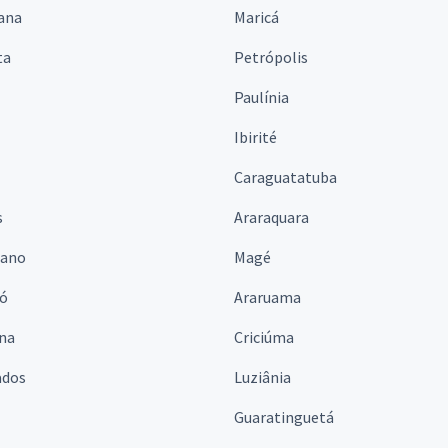
ana
Maricá
ta
Petrópolis
Paulínia
Ibirité
Caraguatatuba
s
Araraquara
iano
Magé
ó
Araruama
ina
Criciúma
ados
Luziânia
Guaratinguetá