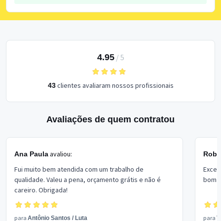
4.95
/
5
clientes avaliaram nossos profissionais
43
Avaliações de quem contratou
avaliou:
Ana Paula
Rober
Fui muito bem atendida com um trabalho de
Excel
qualidade. Valeu a pena, orçamento grátis e não é
bom p
careiro. Obrigada!
para
para
Antônio Santos
/
Luta
V