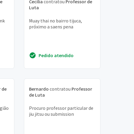
de
Cecília
contratou
Professor de
Luta
ink
Muay thai no bairro tijuca,
próximo a saens pena
Pedido atendido
 de
Bernardo
contratou
Professor
de Luta
egião
Procuro professor particular de
jiu jitsu ou submission