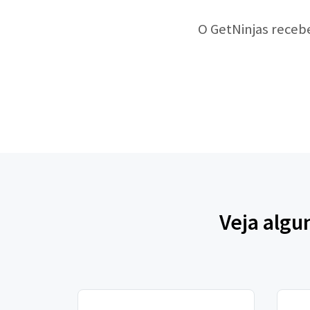
O GetNinjas receb
Veja algu