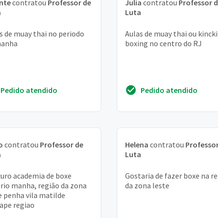
nte
contratou
Professor de
Julia
contratou
Professor 
a
Luta
s de muay thai no periodo
Aulas de muay thai ou kinck
manha
boxing no centro do RJ
Pedido atendido
Pedido atendido
o
contratou
Professor de
Helena
contratou
Professor
a
Luta
uro academia de boxe
Gostaria de fazer boxe na r
rio manha, região da zona
da zona leste
e penha vila matilde
ape regiao