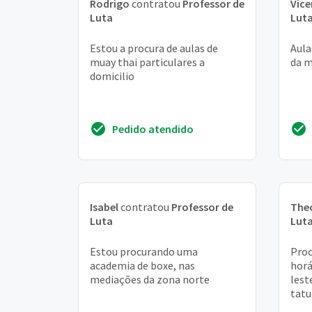
Rodrigo
contratou
Professor de
Vice
Luta
Lut
Estou a procura de aulas de
Aula
muay thai particulares a
da 
domicilio
Pedido atendido
Isabel
contratou
Professor de
The
Luta
Lut
Estou procurando uma
Proc
academia de boxe, nas
horá
mediações da zona norte
lest
tatu