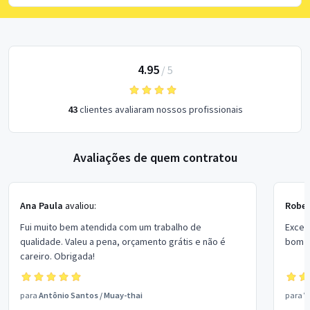
4.95
/
5
43
clientes avaliaram nossos profissionais
Avaliações de quem contratou
Ana Paula
avaliou:
Rober
Fui muito bem atendida com um trabalho de
Excel
qualidade. Valeu a pena, orçamento grátis e não é
bom p
careiro. Obrigada!
para
Antônio Santos
/
Muay-thai
para
V