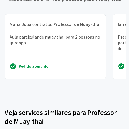
Maria Julia
contratou
Professor de Muay-thai
Ian
c
Aula particular de muay thai para 2 pessoas no
Preci
ipiranga
parti
do ca
Pedido atendido
Veja serviços similares para Professor
de Muay-thai