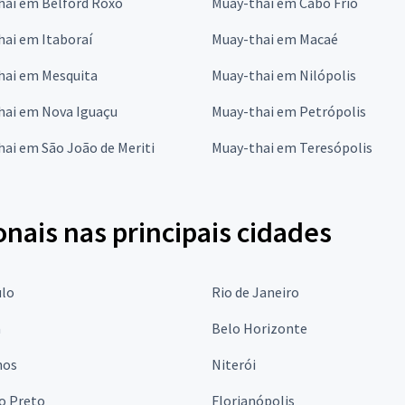
hai em Belford Roxo
Muay-thai em Cabo Frio
ai em Itaboraí
Muay-thai em Macaé
hai em Mesquita
Muay-thai em Nilópolis
hai em Nova Iguaçu
Muay-thai em Petrópolis
ai em São João de Meriti
Muay-thai em Teresópolis
onais nas principais cidades
ulo
Rio de Janeiro
a
Belo Horizonte
hos
Niterói
o Preto
Florianópolis