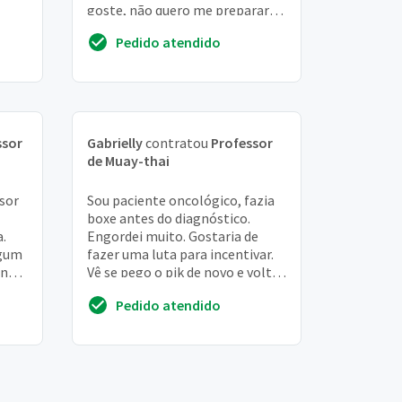
goste, não quero me preparar
para lutar de fato
Pedido atendido
ssor
Gabrielly
contratou
Professor
de Muay-thai
sor
Sou paciente oncológico, fazia
boxe antes do diagnóstico.
.
Engordei muito. Gostaria de
lgum
fazer uma luta para incentivar.
na,
Vê se pego o pik de novo e volte
trar
a emagrecer e criar força e
Pedido atendido
agilidade