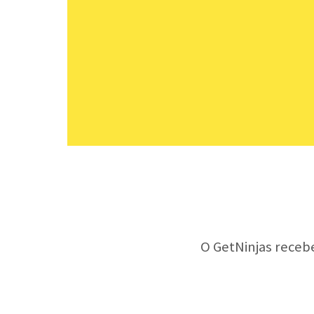
O GetNinjas receb