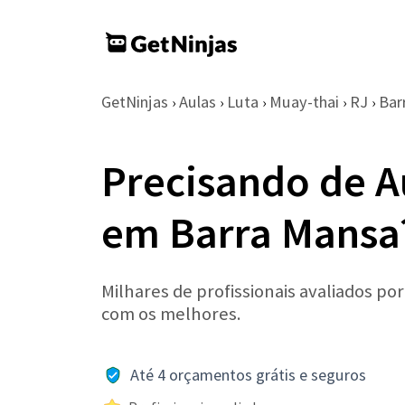
GetNinjas
Aulas
Luta
Muay-thai
RJ
Bar
›
›
›
›
›
Precisando de A
em Barra Mansa
Milhares de profissionais avaliados po
com os melhores.
Até 4 orçamentos grátis e seguros