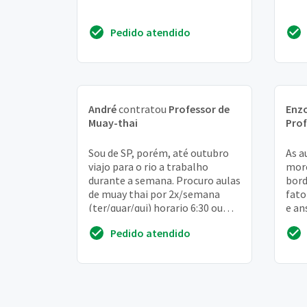
Pedido atendido
André
contratou
Professor de
Enzo
Muay-thai
Prof
Sou de SP, porém, até outubro
As a
viajo para o rio a trabalho
moro
durante a semana. Procuro aulas
bord
de muay thai por 2x/semana
fato
(ter/quar/qui) horario 6:30 ou
e an
7:00 que possa ser na praia
cons
Pedido atendido
(barra da t...
acade