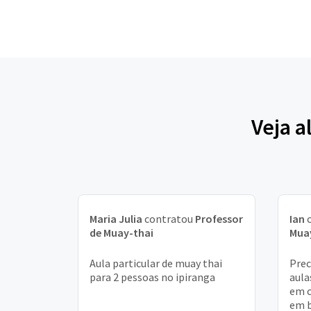
Veja a
Maria Julia
contratou
Professor
Ian
c
de Muay-thai
Mua
Aula particular de muay thai
Prec
para 2 pessoas no ipiranga
aula
em c
em b