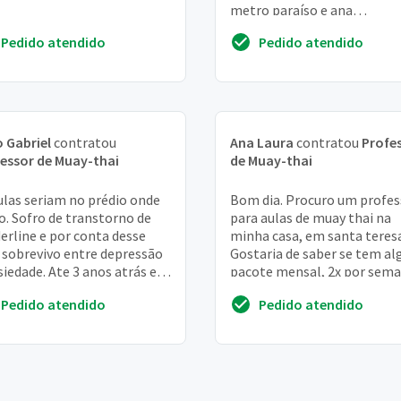
metro paraíso e ana
rosa(ambos, cerca de 20
Pedido atendido
Pedido atendido
 Gabriel
contratou
Ana Laura
contratou
Profe
essor de Muay-thai
de Muay-thai
ulas seriam no prédio onde
Bom dia. Procuro um profes
. Sofro de transtorno de
para aulas de muay thai na
erline e por conta desse
minha casa, em santa teresa
 sobrevivo entre depressão
Gostaria de saber se tem a
siedade. Ate 3 anos atrás eu
pacote mensal, 2x por sema
eguia socializar , ir na
no turno da manhã. Pode en
Pedido atendido
Pedido atendido
...
em contat...