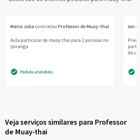
Maria Julia
contratou
Professor de Muay-thai
Ian
c
Aula particular de muay thai para 2 pessoas no
Preci
ipiranga
parti
do ca
Pedido atendido
Veja serviços similares para Professor
de Muay-thai