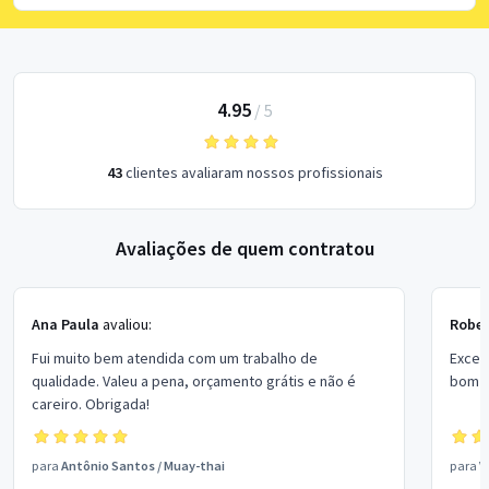
4.95
/
5
43
clientes avaliaram nossos profissionais
Avaliações de quem contratou
Ana Paula
avaliou:
Rober
Fui muito bem atendida com um trabalho de
Excel
qualidade. Valeu a pena, orçamento grátis e não é
bom p
careiro. Obrigada!
para
Antônio Santos
/
Muay-thai
para
V