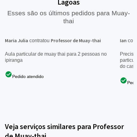
Lagoas
Esses são os últimos pedidos para Muay-
thai
Maria Julia
Professor de Muay-thai
Ian
contratou
cont
Aula particular de muay thai para 2 pessoas no
Preciso
ipiranga
particu
do cast
Pedido atendido
Pedi
Veja serviços similares para Professor
de Muay-thai