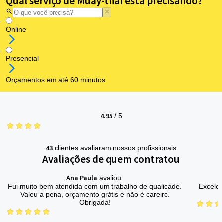
Qual serviço de Muay-thai está precisando?
Online
Presencial
Orçamentos em até 60 minutos
4.95
/
5
43
clientes avaliaram nossos profissionais
Avaliações de quem contratou
Ana Paula
avaliou:
Fui muito bem atendida com um trabalho de qualidade.
Excelen
Valeu a pena, orçamento grátis e não é careiro.
Obrigada!