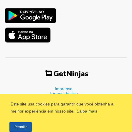
Imprensa
Termos de Uso
Política de Privacidade
Este site usa cookies para garantir que você obtenha a
melhor experiência em nosso site.
Saiba mais
©2011 - 2026, GetNinjas LTDA. CNPJ 55.744.877/0001-89 - Rua
Permitir
Dr. Fernandes Coelho, 85 - 3º andar - São Paulo/SP - Brasil