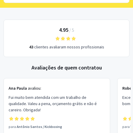
4.95
/
5
43
clientes avaliaram nossos profissionais
Avaliações de quem contratou
Ana Paula
avaliou:
Rober
Fui muito bem atendida com um trabalho de
Excel
qualidade. Valeu a pena, orçamento grátis e não é
bom p
careiro. Obrigada!
para
Antônio Santos
/
Kickboxing
para
V