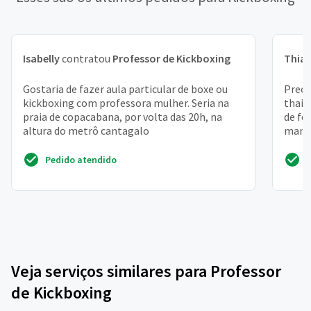
Isabelly
contratou
Professor de Kickboxing
Thia
Gostaria de fazer aula particular de boxe ou
Preci
kickboxing com professora mulher. Seria na
thai 
praia de copacabana, por volta das 20h, na
de fé
altura do metrô cantagalo
mante
profes
Pedido atendido
Veja serviços similares para Professor
de Kickboxing