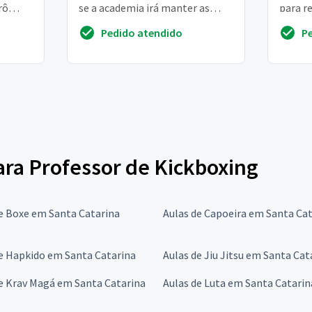
rô
se a academia irá manter as
para re
aulas. Gostaria muito de ter um
import
Pedido atendido
P
professor...
seden..
para Professor de Kickboxing
e Boxe em Santa Catarina
Aulas de Capoeira em Santa Ca
e Hapkido em Santa Catarina
Aulas de Jiu Jitsu em Santa Cat
e Krav Magá em Santa Catarina
Aulas de Luta em Santa Catarin