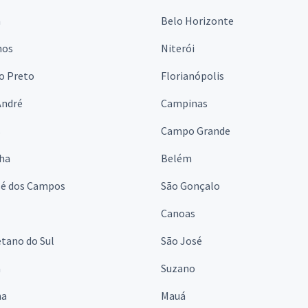
a
Belo Horizonte
hos
Niterói
o Preto
Florianópolis
André
Campinas
s
Campo Grande
lha
Belém
sé dos Campos
São Gonçalo
Canoas
tano do Sul
São José
á
Suzano
na
Mauá