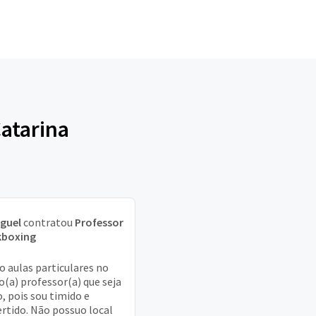
Catarina
iguel
contratou
Professor
kboxing
o aulas particulares no
o(a) professor(a) que seja
, pois sou timido e
ertido. Não possuo local