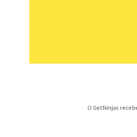
O GetNinjas receb