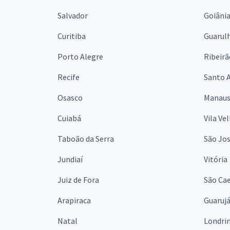
Salvador
Goiâni
Curitiba
Guarul
Porto Alegre
Ribeirã
Recife
Santo 
Osasco
Manau
Cuiabá
Vila Ve
Taboão da Serra
São Jo
Jundiaí
Vitória
Juiz de Fora
São Cae
Arapiraca
Guaruj
Natal
Londri