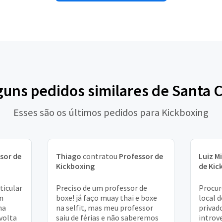
guns pedidos similares de Santa 
Esses são os últimos pedidos para Kickboxing
sor de
Thiago
contratou
Professor de
Luiz M
Kickboxing
de Kic
ticular
Preciso de um professor de
Procur
m
boxe! já faço muay thai e boxe
local d
na
na selfit, mas meu professor
privado
volta
saiu de férias e não saberemos
introv