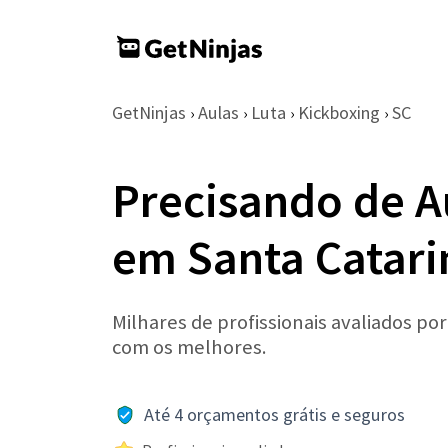
GetNinjas
Aulas
Luta
Kickboxing
SC
›
›
›
›
Precisando de A
em Santa Catari
Milhares de profissionais avaliados po
com os melhores.
Até 4 orçamentos grátis e seguros