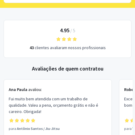
4.95
/
5
43
clientes avaliaram nossos profissionais
Avaliações de quem contratou
Ana Paula
avaliou:
Rober
Fui muito bem atendida com um trabalho de
Excel
qualidade. Valeu a pena, orçamento grátis e não é
bom p
careiro. Obrigada!
para
Antônio Santos
/
Jiu-Jitsu
para
V