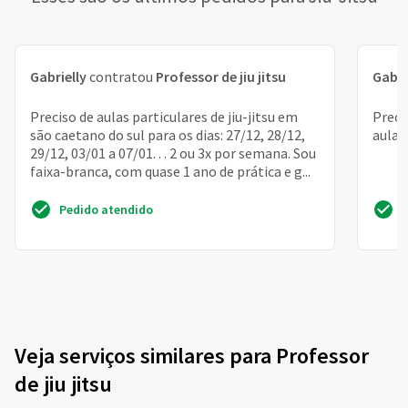
Gabrielly
contratou
Professor de jiu jitsu
Gabri
Preciso de aulas particulares de jiu-jitsu em
Preci
são caetano do sul para os dias: 27/12, 28/12,
aulas
29/12, 03/01 a 07/01. . . 2 ou 3x por semana. Sou
faixa-branca, com quase 1 ano de prática e g...
Pedido atendido
Veja serviços similares para Professor
de jiu jitsu