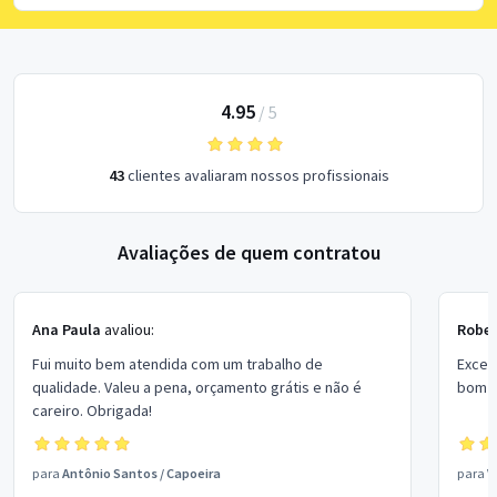
4.95
/
5
43
clientes avaliaram nossos profissionais
Avaliações de quem contratou
Ana Paula
avaliou:
Rober
Fui muito bem atendida com um trabalho de
Excel
qualidade. Valeu a pena, orçamento grátis e não é
bom p
careiro. Obrigada!
para
Antônio Santos
/
Capoeira
para
V