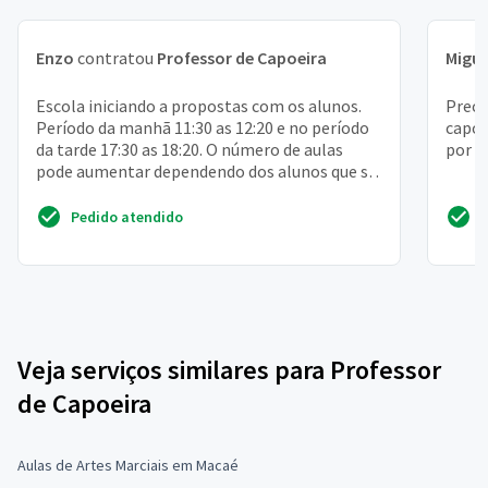
Enzo
contratou
Professor de Capoeira
Migue
Escola iniciando a propostas com os alunos.
Preci
Período da manhã 11:30 as 12:20 e no período
capoe
da tarde 17:30 as 18:20. O número de aulas
por s
pode aumentar dependendo dos alunos que se
interessarem...
Pedido atendido
Veja serviços similares para Professor
de Capoeira
Aulas de Artes Marciais em Macaé