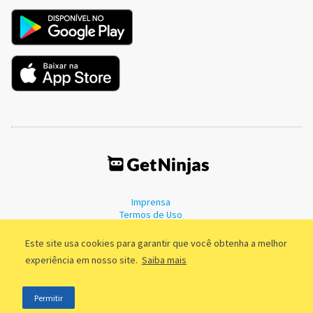
Imprensa
Termos de Uso
Política de Privacidade
Este site usa cookies para garantir que você obtenha a melhor
experiência em nosso site.
Saiba mais
©2011 - 2026, GetNinjas LTDA. CNPJ 55.744.877/0001-89 - Rua Dr.
Permitir
Fernandes Coelho, 85 - 3º andar - São Paulo/SP - Brasil