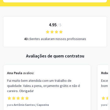
4.95
/
5
43
clientes avaliaram nossos profissionais
Avaliações de quem contratou
Ana Paula
avaliou:
Rober
Fui muito bem atendida com um trabalho de
Excel
qualidade. Valeu a pena, orçamento grátis e não é
bom p
careiro. Obrigada!
para
Antônio Santos
/
Capoeira
para
V