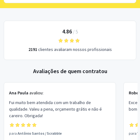
4.86
/
5
2191
clientes avaliaram nossos profissionais
Avaliações de quem contratou
Ana Paula
avaliou:
Rober
Fui muito bem atendida com um trabalho de
Excel
qualidade. Valeu a pena, orçamento grátis e não é
bom p
careiro. Obrigada!
para
Antônio Santos
/
Scrabble
para
V