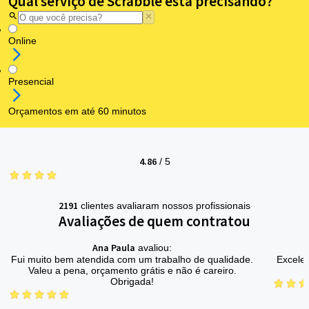
Qual serviço de Scrabble está precisando?
Online
Presencial
Orçamentos em até 60 minutos
4.86
/
5
2191
clientes avaliaram nossos profissionais
Avaliações de quem contratou
Ana Paula
avaliou:
Fui muito bem atendida com um trabalho de qualidade.
Excelen
Valeu a pena, orçamento grátis e não é careiro.
Obrigada!