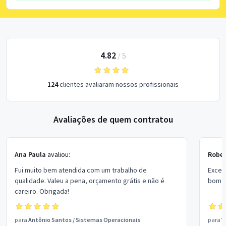
4.82
/
5
124
clientes avaliaram nossos profissionais
Avaliações de quem contratou
Ana Paula
avaliou:
Rober
Fui muito bem atendida com um trabalho de
Excel
qualidade. Valeu a pena, orçamento grátis e não é
bom p
careiro. Obrigada!
para
Antônio Santos
/
Sistemas Operacionais
para
V