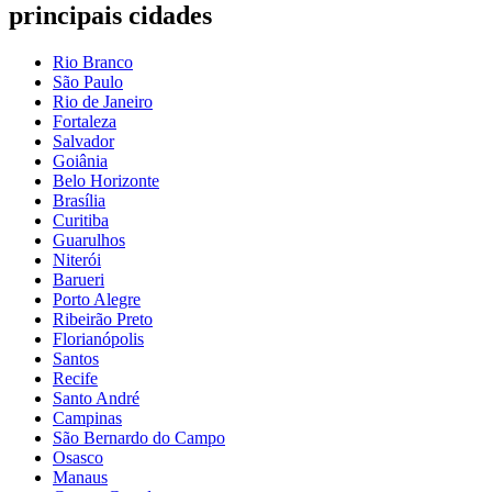
principais cidades
Rio Branco
São Paulo
Rio de Janeiro
Fortaleza
Salvador
Goiânia
Belo Horizonte
Brasília
Curitiba
Guarulhos
Niterói
Barueri
Porto Alegre
Ribeirão Preto
Florianópolis
Santos
Recife
Santo André
Campinas
São Bernardo do Campo
Osasco
Manaus