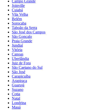
Campo Grande
Joinville
Cuiabá
Vila Velha
Belém
Sorocaba
Taboão da Serra
São José dos Campos
São Gonçalo
Praia Grande
Jundiaí
Vitória
Canoas
Uberlândia
Juiz de Fora
São Caetano do Sul
São José
Carapicuíba
Arapiraca
Guarujá
Suzano
Cotia
Natal
Londrina
Mauá