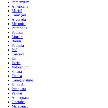
Parnamirim
Americana
Maricá
Camaçari
Alvorada
Mesquita
Petrópolis
Paulista
Limeira
Bauru
Paulínia
Poá
Cascavel
Itu
Ibirité
Votorantim
Sabará
Franca
Caraguatatuba
Itaboraí
Piraquara
Pelotas
Araraquara
Uberaba
Maracanaú