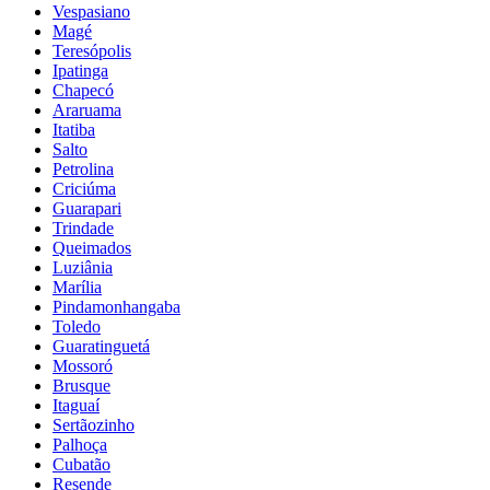
Vespasiano
Magé
Teresópolis
Ipatinga
Chapecó
Araruama
Itatiba
Salto
Petrolina
Criciúma
Guarapari
Trindade
Queimados
Luziânia
Marília
Pindamonhangaba
Toledo
Guaratinguetá
Mossoró
Brusque
Itaguaí
Sertãozinho
Palhoça
Cubatão
Resende