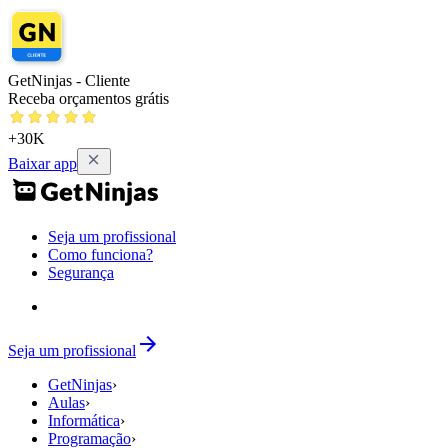
GetNinjas - Cliente
Receba orçamentos grátis
+30K
Baixar app
Seja um profissional
Como funciona?
Segurança
Seja um profissional
GetNinjas
›
Aulas
›
Informática
›
Programação
›