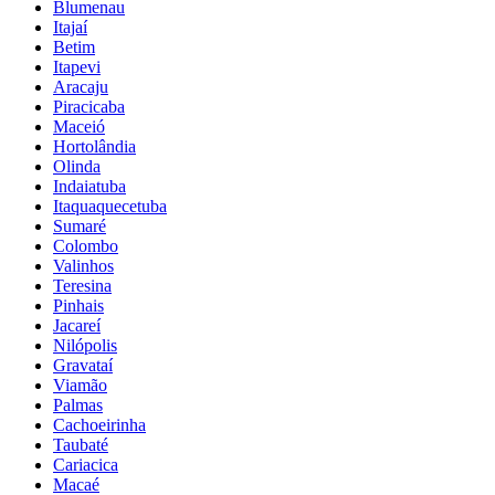
Blumenau
Itajaí
Betim
Itapevi
Aracaju
Piracicaba
Maceió
Hortolândia
Olinda
Indaiatuba
Itaquaquecetuba
Sumaré
Colombo
Valinhos
Teresina
Pinhais
Jacareí
Nilópolis
Gravataí
Viamão
Palmas
Cachoeirinha
Taubaté
Cariacica
Macaé