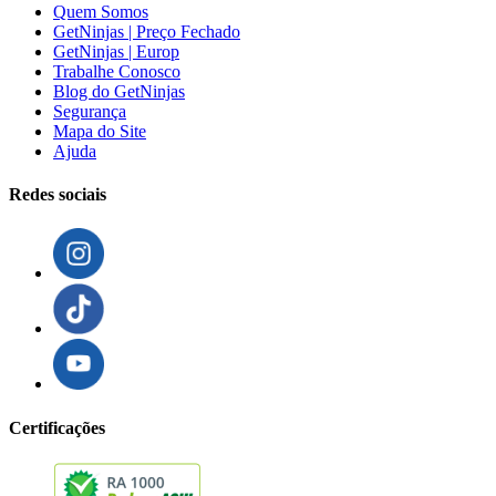
Quem Somos
GetNinjas | Preço Fechado
GetNinjas | Europ
Trabalhe Conosco
Blog do GetNinjas
Segurança
Mapa do Site
Ajuda
Redes sociais
Certificações