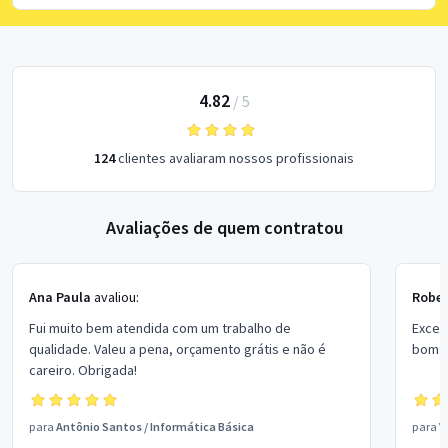
4.82
/
5
124
clientes avaliaram nossos profissionais
Avaliações de quem contratou
Ana Paula
avaliou:
Rober
Fui muito bem atendida com um trabalho de
Excel
qualidade. Valeu a pena, orçamento grátis e não é
bom p
careiro. Obrigada!
para
Antônio Santos
/
Informática Básica
para
V