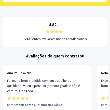
4.82
/
5
124
clientes avaliaram nossos profissionais
Avaliações de quem contratou
Ana Paula
avaliou:
Rober
Fui muito bem atendida com um trabalho de
Excel
qualidade. Valeu a pena, orçamento grátis e não é
bom p
careiro. Obrigada!
para
Antônio Santos
/
Informática Básica
para
V