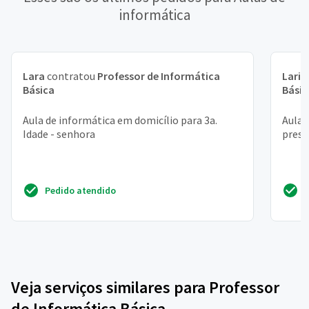
informática
Lara
contratou
Professor de Informática
Laris
Básica
Básic
Aula de informática em domicílio para 3a.
Aula 
Idade - senhora
prese
Pedido atendido
Veja serviços similares para Professor
de Informática Básica