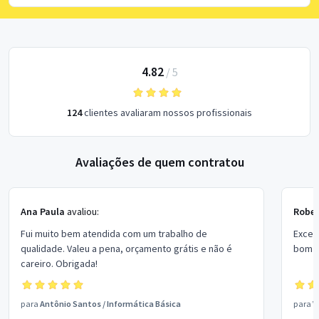
4.82
/
5
124
clientes avaliaram nossos profissionais
Avaliações de quem contratou
Ana Paula
avaliou:
Rober
Fui muito bem atendida com um trabalho de
Excel
qualidade. Valeu a pena, orçamento grátis e não é
bom p
careiro. Obrigada!
para
Antônio Santos
/
Informática Básica
para
V