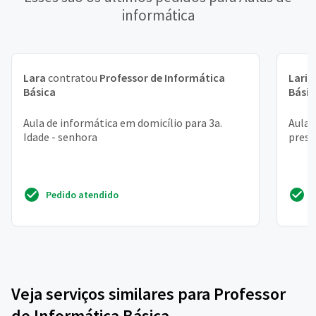
informática
Lara
contratou
Professor de Informática
Laris
Básica
Básic
Aula de informática em domicílio para 3a.
Aula 
Idade - senhora
prese
Pedido atendido
Veja serviços similares para Professor
de Informática Básica