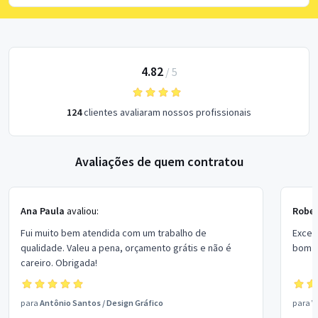
4.82
/
5
124
clientes avaliaram nossos profissionais
Avaliações de quem contratou
Ana Paula
avaliou:
Rober
Fui muito bem atendida com um trabalho de
Excel
qualidade. Valeu a pena, orçamento grátis e não é
bom p
careiro. Obrigada!
para
Antônio Santos
/
Design Gráfico
para
V