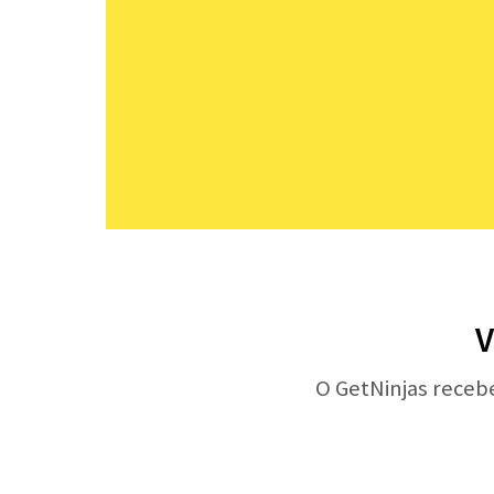
V
O GetNinjas receb