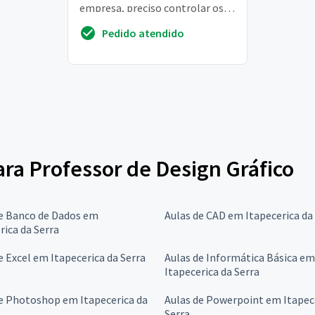
empresa, preciso controlar os
erros utilizando esse metodo
Pedido atendido
acredito que vai fa...
para Professor de Design Gráfico
de Banco de Dados em
Aulas de CAD em Itapecerica da
rica da Serra
e Excel em Itapecerica da Serra
Aulas de Informática Básica em
Itapecerica da Serra
e Photoshop em Itapecerica da
Aulas de Powerpoint em Itapec
Serra