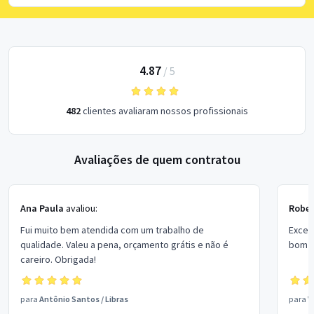
4.87
/
5
482
clientes avaliaram nossos profissionais
Avaliações de quem contratou
Ana Paula
avaliou:
Rober
Fui muito bem atendida com um trabalho de
Excel
qualidade. Valeu a pena, orçamento grátis e não é
bom p
careiro. Obrigada!
para
Antônio Santos
/
Libras
para
V