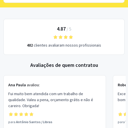
4.87
/
5
482
clientes avaliaram nossos profissionais
Avaliações de quem contratou
Ana Paula
avaliou:
Rober
Fui muito bem atendida com um trabalho de
Excel
qualidade. Valeu a pena, orçamento grátis e não é
bom p
careiro. Obrigada!
para
Antônio Santos
/
Libras
para
V