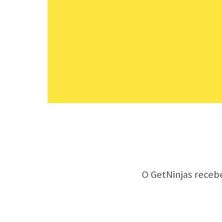
O GetNinjas receb