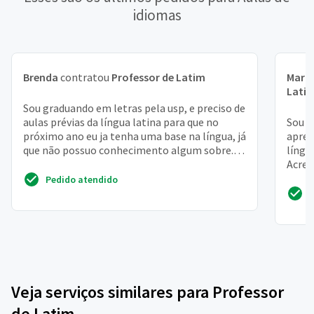
idiomas
Brenda
contratou
Professor de Latim
Maria
Lati
Sou graduando em letras pela usp, e preciso de
aulas prévias da língua latina para que no
Sou e
próximo ano eu ja tenha uma base na língua, já
apren
que não possuo conhecimento algum sobre.
língu
Procuro a...
Acred
nas m
Pedido atendido
Veja serviços similares para Professor
de Latim