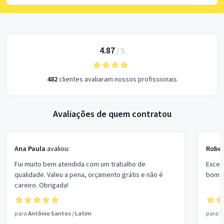
4.87
/
5
482
clientes avaliaram nossos profissionais
Avaliações de quem contratou
Ana Paula
avaliou:
Rober
Fui muito bem atendida com um trabalho de
Excel
qualidade. Valeu a pena, orçamento grátis e não é
bom p
careiro. Obrigada!
para
Antônio Santos
/
Latim
para
V