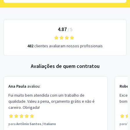
4.87
/
5
482
clientes avaliaram nossos profissionais
Avaliações de quem contratou
Ana Paula
avaliou:
Rober
Fui muito bem atendida com um trabalho de
Excel
qualidade. Valeu a pena, orçamento grátis e não é
bom p
careiro. Obrigada!
para
Antônio Santos
/
Italiano
para
V