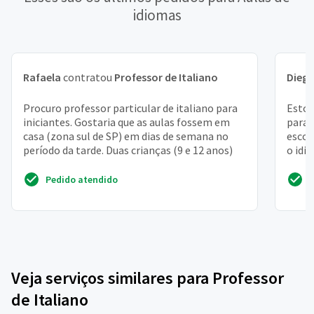
idiomas
Rafaela
contratou
Professor de Italiano
Dieg
Procuro professor particular de italiano para
Estou
iniciantes. Gostaria que as aulas fossem em
para 
casa (zona sul de SP) em dias de semana no
escol
período da tarde. Duas crianças (9 e 12 anos)
o idi
zona n
Pedido atendido
Veja serviços similares para Professor
de Italiano