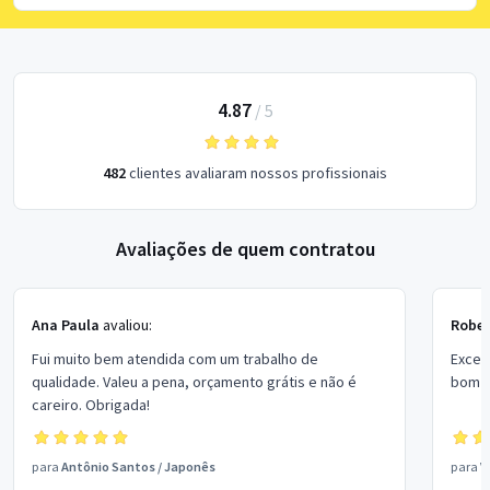
4.87
/
5
482
clientes avaliaram nossos profissionais
Avaliações de quem contratou
Ana Paula
avaliou:
Rober
Fui muito bem atendida com um trabalho de
Excel
qualidade. Valeu a pena, orçamento grátis e não é
bom p
careiro. Obrigada!
para
Antônio Santos
/
Japonês
para
V