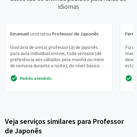
idiomas
Emanuel
contratou
Professor de Japonês
Fern
Gostaria de um(a) professor(a) de japonês
Fiz u
para aula individual online, toda semana (de
mas i
preferência aos sábados pela manhã ou meio
desej
de semana durante a noite), do nível básico
estar
para adulto
progr
Pedido atendido
Veja serviços similares para Professor
de Japonês