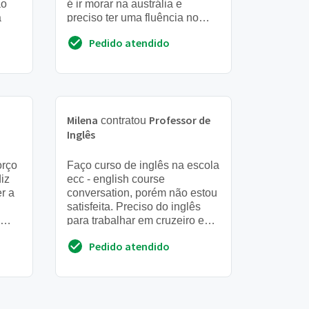
ão
é ir morar na austrália e
a
preciso ter uma fluência no
inglês para poder passar no
Pedido atendido
exame ielts ainda este...
Milena
Professor de
contratou
Inglês
orço
Faço curso de inglês na escola
iz
ecc - english course
r a
conversation, porém não estou
satisfeita. Preciso do inglês
para trabalhar em cruzeiro e
principalmente. Estou com
Pedido atendido
dificuldades de faze...