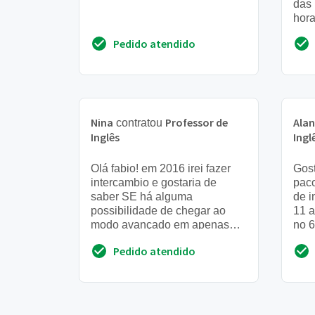
das 
hora
Serã
Pedido atendido
part
Nina
Professor de
Ala
contratou
Inglês
Ingl
Olá fabio! em 2016 irei fazer
Gost
intercambio e gostaria de
paco
saber SE há alguma
de i
possibilidade de chegar ao
11 a
modo avançado em apenas
no 6
um ano. Qual seu orçamento?
refo
Pedido atendido
acom