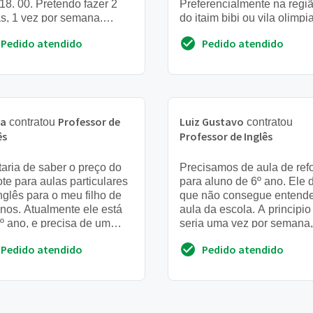
18. 00. Pretendo fazer 2
Preferencialmente na regi
s, 1 vez por semana.
do itaim bibi ou vila olimpi
o dois alunos que
Pedido atendido
Pedido atendido
iciparão desta aula
na
Professor de
Luiz Gustavo
contratou
contratou
ês
Professor de Inglês
aria de saber o preço do
Precisamos de aula de ref
te para aulas particulares
para aluno de 6º ano. Ele d
nglês para o meu filho de
que não consegue entende
nos. Atualmente ele está
aula da escola. A principio
º ano, e precisa de um
seria uma vez por semana,
rço de inglês para
mas vai depender da
Pedido atendido
Pedido atendido
panhar a matér...
disponibilidade de horári...