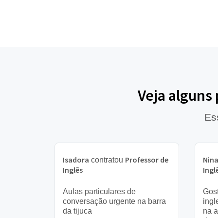
Veja alguns
Es
Isadora
Professor de
Nin
contratou
Inglês
Ingl
Aulas particulares de
Gost
conversação urgente na barra
ingl
da tijuca
na a