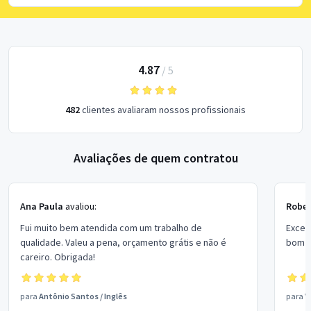
4.87
/
5
482
clientes avaliaram nossos profissionais
Avaliações de quem contratou
Ana Paula
avaliou:
Rober
Fui muito bem atendida com um trabalho de
Excel
qualidade. Valeu a pena, orçamento grátis e não é
bom p
careiro. Obrigada!
para
Antônio Santos
/
Inglês
para
V