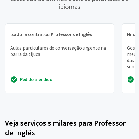
idiomas
Isadora
contratou
Professor de Inglês
Nina
Aulas particulares de conversação urgente na
Gosta
barra da tijuca
meu t
das 1
seman
desta
Pedido atendido
Veja serviços similares para Professor
de Inglês