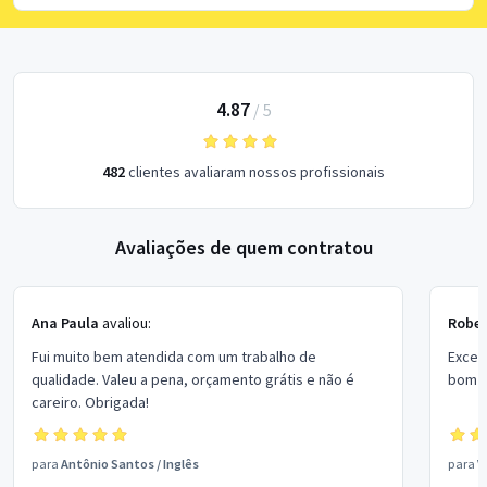
4.87
/
5
482
clientes avaliaram nossos profissionais
Avaliações de quem contratou
Ana Paula
avaliou:
Rober
Fui muito bem atendida com um trabalho de
Excel
qualidade. Valeu a pena, orçamento grátis e não é
bom p
careiro. Obrigada!
para
Antônio Santos
/
Inglês
para
V