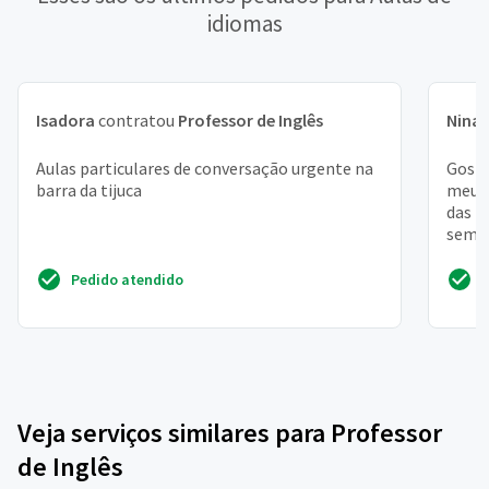
idiomas
Isadora
contratou
Professor de Inglês
Nina
Aulas particulares de conversação urgente na
Gosta
barra da tijuca
meu t
das 1
seman
desta
Pedido atendido
Veja serviços similares para Professor
de Inglês