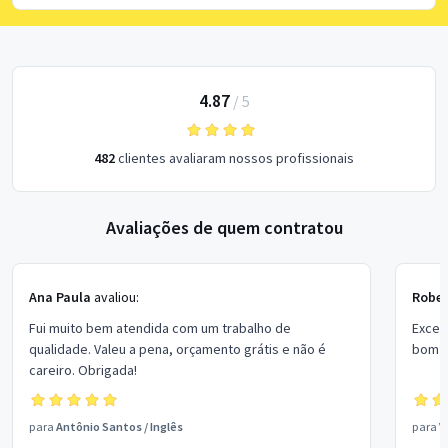
4.87
/
5
482
clientes avaliaram nossos profissionais
Avaliações de quem contratou
Ana Paula
avaliou:
Rober
Fui muito bem atendida com um trabalho de
Excel
qualidade. Valeu a pena, orçamento grátis e não é
bom p
careiro. Obrigada!
para
Antônio Santos
/
Inglês
para
V