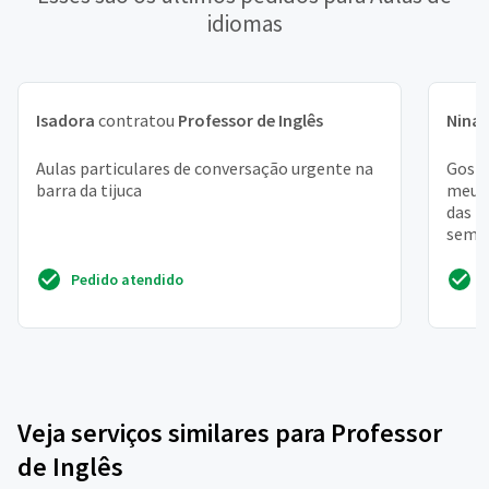
idiomas
Isadora
contratou
Professor de Inglês
Nina
Aulas particulares de conversação urgente na
Gosta
barra da tijuca
meu t
das 1
seman
desta
Pedido atendido
Veja serviços similares para Professor
de Inglês