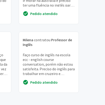
o do
ir morar na austrália e preciso
ter uma fluência no inglês para
poder passar no exame ielts
Pedido atendido
ainda este...
Milena
contratou
Professor de
Inglês
ço
Faço curso de inglês na escola
 que
ecc - english course
la da
conversation, porém não estou
a vez
satisfeita. Preciso do inglês para
der
trabalhar em cruzeiro e
.
principalmente. Estou com
Pedido atendido
dificuldades de faze...