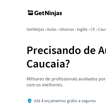
GetNinjas
Aulas
Idiomas
Inglês
CE
Cauc
›
›
›
›
›
Precisando de A
Caucaia?
Milhares de profissionais avaliados po
com os melhores.
Até 4 orçamentos grátis e seguros