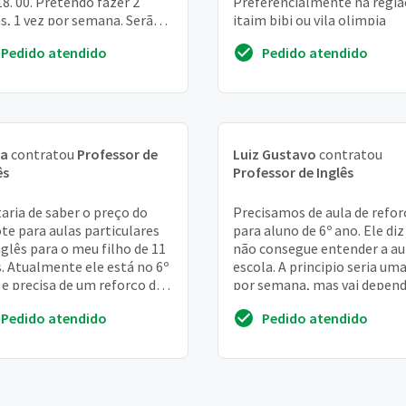
18. 00. Pretendo fazer 2
Preferencialmente na regiã
s, 1 vez por semana. Serão
itaim bibi ou vila olimpia
 alunos que participarão
Pedido atendido
Pedido atendido
a aula
na
contratou
Professor de
Luiz Gustavo
contratou
ês
Professor de Inglês
aria de saber o preço do
Precisamos de aula de refor
te para aulas particulares
para aluno de 6º ano. Ele diz
nglês para o meu filho de 11
não consegue entender a au
. Atualmente ele está no 6º
escola. A principio seria um
 e precisa de um reforço de
por semana, mas vai depen
ês para acompanhar a
da disponibilidade de horári..
Pedido atendido
Pedido atendido
r...