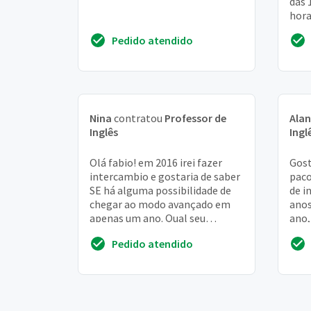
das 
hora
dois
Pedido atendido
dest
Nina
contratou
Professor de
Ala
Inglês
Ingl
Olá fabio! em 2016 irei fazer
Gost
intercambio e gostaria de saber
paco
SE há alguma possibilidade de
de i
chegar ao modo avançado em
anos
apenas um ano. Qual seu
ano,
orçamento?
ingl
Pedido atendido
maté