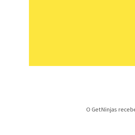
O GetNinjas receb