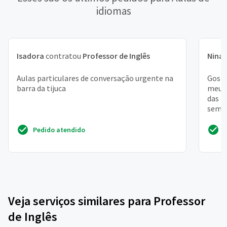
idiomas
Isadora
contratou
Professor de Inglês
Nina
Aulas particulares de conversação urgente na
Gosta
barra da tijuca
meu t
das 1
seman
desta
Pedido atendido
Veja serviços similares para Professor
de Inglês