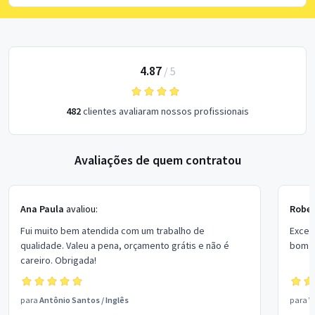
4.87
/
5
482
clientes avaliaram nossos profissionais
Avaliações de quem contratou
Ana Paula
avaliou:
Rober
Fui muito bem atendida com um trabalho de
Excel
qualidade. Valeu a pena, orçamento grátis e não é
bom p
careiro. Obrigada!
para
Antônio Santos
/
Inglês
para
V