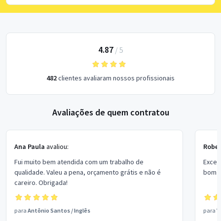
4.87
/
5
482
clientes avaliaram nossos profissionais
Avaliações de quem contratou
Ana Paula
avaliou:
Rober
Fui muito bem atendida com um trabalho de
Excel
qualidade. Valeu a pena, orçamento grátis e não é
bom p
careiro. Obrigada!
para
Antônio Santos
/
Inglês
para
V