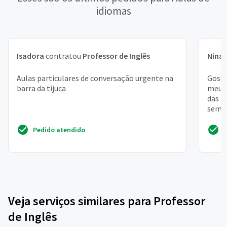
idiomas
Isadora
contratou
Professor de Inglês
Nina
Aulas particulares de conversação urgente na
Gosta
barra da tijuca
meu t
das 1
seman
desta
Pedido atendido
Veja serviços similares para Professor
de Inglês