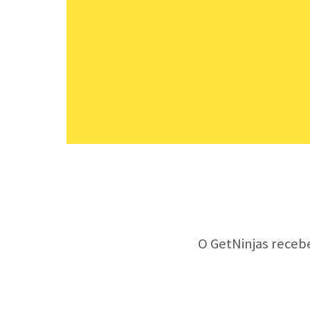
O GetNinjas receb