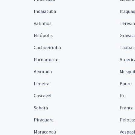
Indaiatuba
Itaqua
Valinhos
Teresi
Nilópolis
Gravata
Cachoeirinha
Taubat
Parnamirim
Americ
Alvorada
Mesqui
Limeira
Bauru
Cascavel
Itu
Sabará
Franca
Piraquara
Pelota
Maracanaú
Vespas