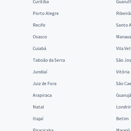
Curitiba
Guarul
Porto Alegre
Ribeirã
Recife
Santo 
Osasco
Manau
Cuiabá
Vila Ve
Taboão da Serra
São Jo
Jundiaí
Vitória
Juiz de Fora
São Cae
Arapiraca
Guaruj
Natal
Londri
Itajaí
Betim
Piracicaba
Maceió