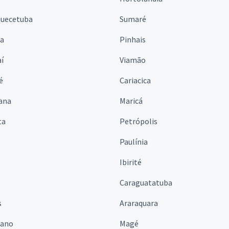
quecetuba
Sumaré
na
Pinhais
í
Viamão
é
Cariacica
ana
Maricá
ta
Petrópolis
Paulínia
Ibirité
Caraguatatuba
s
Araraquara
iano
Magé