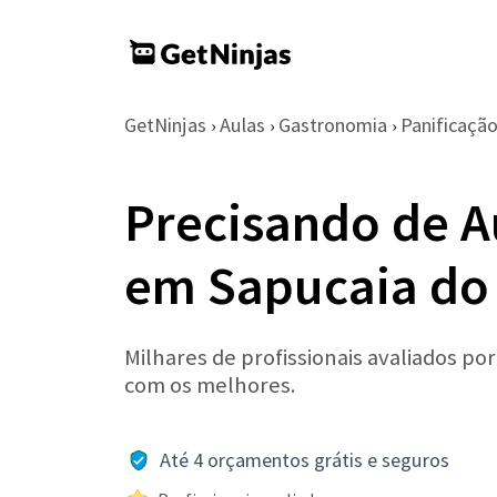
GetNinjas
Aulas
Gastronomia
Panificaçã
›
›
›
Precisando de A
em Sapucaia do
Milhares de profissionais avaliados po
com os melhores.
Até 4 orçamentos grátis e seguros