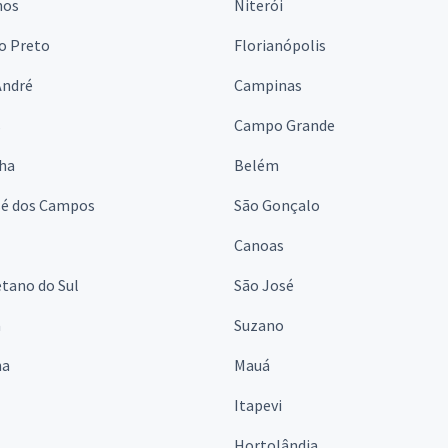
hos
Niterói
o Preto
Florianópolis
André
Campinas
s
Campo Grande
lha
Belém
sé dos Campos
São Gonçalo
Canoas
tano do Sul
São José
á
Suzano
na
Mauá
Itapevi
Hortolândia