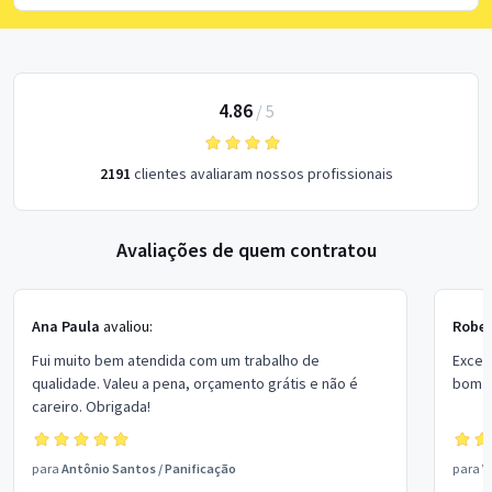
4.86
/
5
2191
clientes avaliaram nossos profissionais
Avaliações de quem contratou
Ana Paula
avaliou:
Rober
Fui muito bem atendida com um trabalho de
Excel
qualidade. Valeu a pena, orçamento grátis e não é
bom p
careiro. Obrigada!
para
Antônio Santos
/
Panificação
para
V