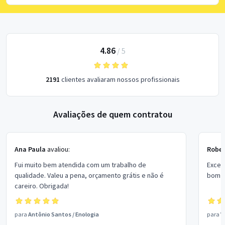
4.86
/
5
2191
clientes avaliaram nossos profissionais
Avaliações de quem contratou
Ana Paula
avaliou:
Rober
Fui muito bem atendida com um trabalho de
Excel
qualidade. Valeu a pena, orçamento grátis e não é
bom p
careiro. Obrigada!
para
Antônio Santos
/
Enologia
para
V