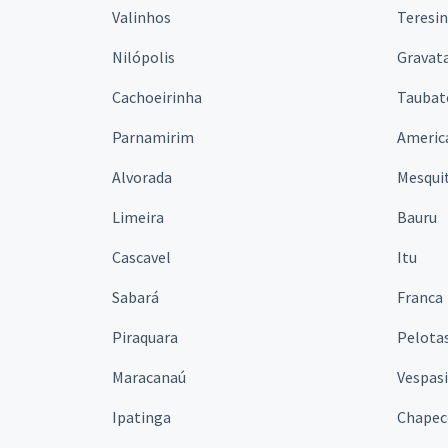
Valinhos
Teresi
Nilópolis
Gravata
Cachoeirinha
Taubat
Parnamirim
Americ
Alvorada
Mesqui
Limeira
Bauru
Cascavel
Itu
Sabará
Franca
Piraquara
Pelota
Maracanaú
Vespas
Ipatinga
Chapec