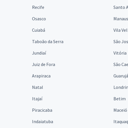
Recife
Santo 
Osasco
Manau
Cuiabá
Vila Ve
Taboão da Serra
São Jo
Jundiaí
Vitória
Juiz de Fora
São Cae
Arapiraca
Guaruj
Natal
Londri
Itajaí
Betim
Piracicaba
Maceió
Indaiatuba
Itaqua