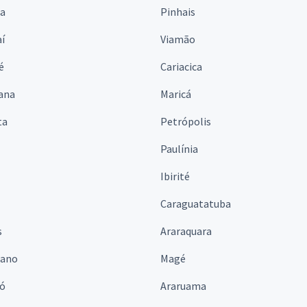
na
Pinhais
í
Viamão
é
Cariacica
ana
Maricá
ta
Petrópolis
Paulínia
Ibirité
Caraguatatuba
s
Araraquara
iano
Magé
ó
Araruama