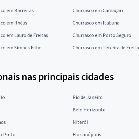
co em Barreiras
Churrasco em Camaçari
sco em Ilhéus
Churrasco em Itabuna
co em Lauro de Freitas
Churrasco em Porto Seguro
sco em Simões Filho
Churrasco em Teixeira de Freit
onais nas principais cidades
ulo
Rio de Janeiro
a
Belo Horizonte
hos
Niterói
o Preto
Florianópolis