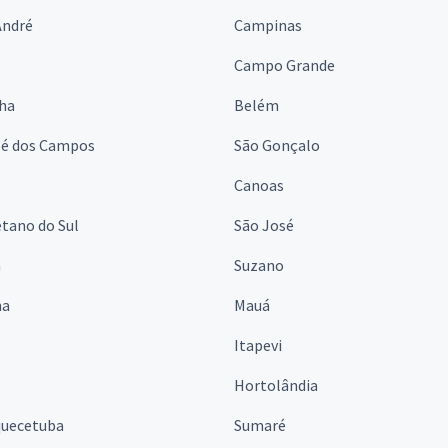
André
Campinas
s
Campo Grande
lha
Belém
sé dos Campos
São Gonçalo
Canoas
tano do Sul
São José
á
Suzano
na
Mauá
Itapevi
Hortolândia
quecetuba
Sumaré