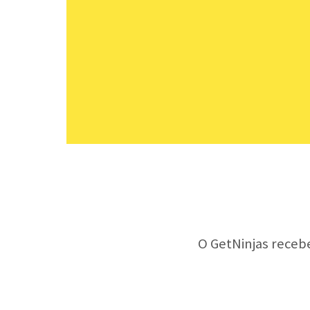
O GetNinjas receb