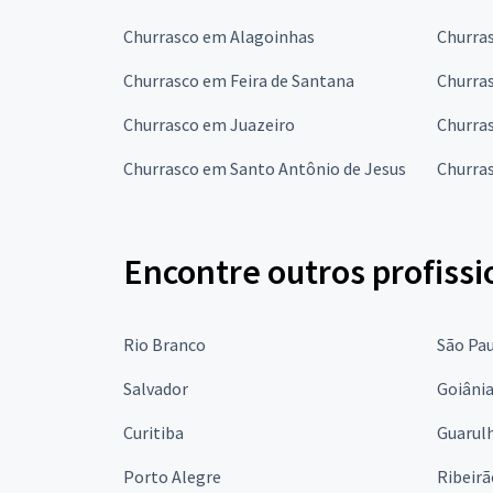
Churrasco em Alagoinhas
Churras
Churrasco em Feira de Santana
Churra
Churrasco em Juazeiro
Churras
Churrasco em Santo Antônio de Jesus
Churra
Encontre outros profissi
Rio Branco
São Pa
Salvador
Goiâni
Curitiba
Guarul
Porto Alegre
Ribeirã