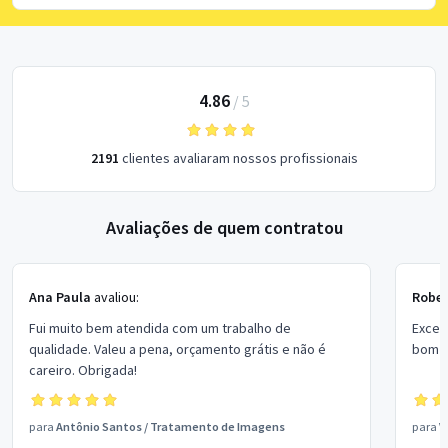
4.86
/
5
2191
clientes avaliaram nossos profissionais
Avaliações de quem contratou
Ana Paula
avaliou:
Rober
Fui muito bem atendida com um trabalho de
Excel
qualidade. Valeu a pena, orçamento grátis e não é
bom p
careiro. Obrigada!
para
Antônio Santos
/
Tratamento de Imagens
para
V