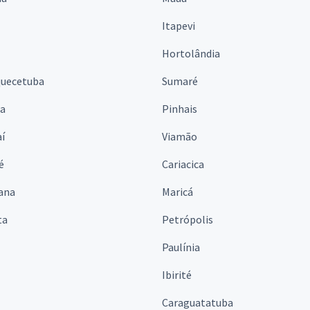
Itapevi
Hortolândia
quecetuba
Sumaré
na
Pinhais
í
Viamão
é
Cariacica
ana
Maricá
ta
Petrópolis
Paulínia
Ibirité
Caraguatatuba