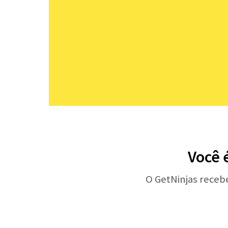
Você 
O GetNinjas receb