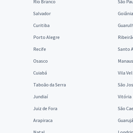
Rio Branco
São Pa
Salvador
Goiâni
Curitiba
Guarul
Porto Alegre
Ribeirã
Recife
Santo 
Osasco
Manau
Cuiabá
Vila Ve
Taboão da Serra
São Jo
Jundiaí
Vitória
Juiz de Fora
São Cae
Arapiraca
Guaruj
Natal
Londri