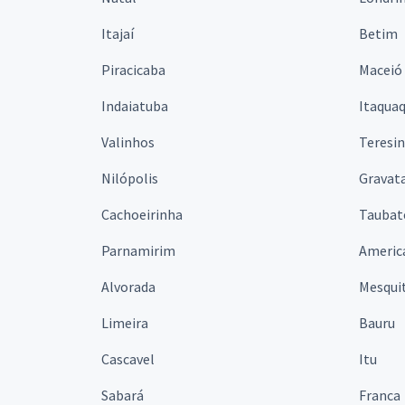
Itajaí
Betim
Piracicaba
Maceió
Indaiatuba
Itaqua
Valinhos
Teresi
Nilópolis
Gravata
Cachoeirinha
Taubat
Parnamirim
Americ
Alvorada
Mesqui
Limeira
Bauru
Cascavel
Itu
Sabará
Franca