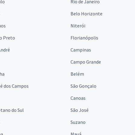
ulo
Rio de Janeiro
a
Belo Horizonte
hos
Niterói
o Preto
Florianópolis
André
Campinas
s
Campo Grande
lha
Belém
sé dos Campos
São Gonçalo
Canoas
tano do Sul
São José
á
Suzano
na
Mauá