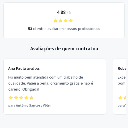
4.88
/
5
53
clientes avaliaram nossos profissionais
Avaliações de quem contratou
Ana Paula
avaliou:
Rober
Fui muito bem atendida com um trabalho de
Excel
qualidade. Valeu a pena, orçamento grátis e não é
bom p
careiro. Obrigada!
para
Antônio Santos
/
Vôlei
para
V